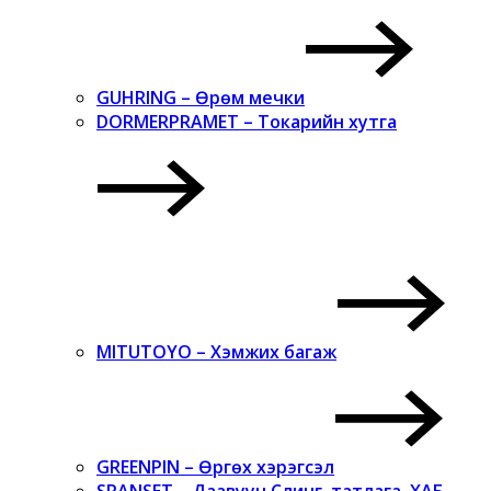
GUHRING – Өрөм мечки
DORMERPRAMET – Токарийн хутга
MITUTOYO – Хэмжих багаж
GREENPIN – Өргөх хэрэгсэл
SPANSET – Даавуун Слинг, татлага, ХАБ