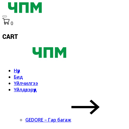
0
CART
Нүүр
Бид
Үйлчилгээ
Үйлдвэрүүд
GEDORE – Гар багаж