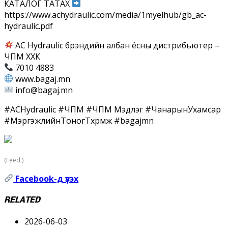
КАТАЛОГ ТАТАХ
https://www.achydraulic.com/media/1myelhub/gb_ac-
hydraulic.pdf
AC Hydraulic брэндийн албан ёсны дистрибьютер –
ЧПМ ХХК
7010 4883
www.bagaj.mn
info@bagaj.mn
#ACHydraulic #ЧПМ #ЧПМ Мэдлэг #ЧанарынУхамсар
#МэргэжлийнТоногТөхөөрөмж #bagajmn
(Feed )
Facebook-д үзэх
RELATED
2026-06-03