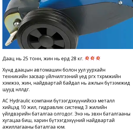
Даац нь 25 тонн, жин нь ердөө 28 кг.
Хүнд даацын автомашин болон уул уурхайн
техникийн засвар үйлчилгээний үед өргөх төхөөрөмжийн
хэмжээ, жин, найдвартай байдал нь ажлын бүтээмжид
шууд нөлөөлдөг.
AC Hydraulic компани бүтээгдэхүүнийхээ металл
хийцэд 10 жил, гидравлик системд 3 жилийн
үйлдвэрийн баталгаа олгодог. Энэ нь зөвхөн баталгааны
хугацаа биш, харин бүтээгдэхүүний найдвартай
ажиллагааны баталгаа юм.