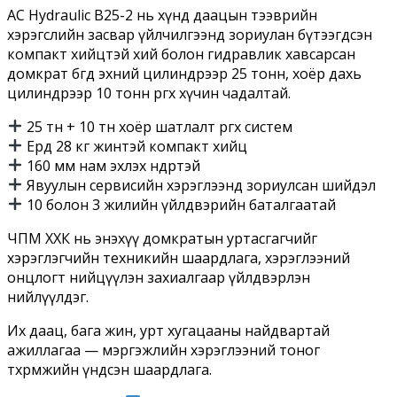
AC Hydraulic B25-2 нь хүнд даацын тээврийн
хэрэгслийн засвар үйлчилгээнд зориулан бүтээгдсэн
компакт хийцтэй хий болон гидравлик хавсарсан
домкрат бөгөөд эхний цилиндрээр 25 тонн, хоёр дахь
цилиндрээр 10 тонн өргөх хүчин чадалтай.
25 тн + 10 тн хоёр шатлалт өргөх систем
Ердөө 28 кг жинтэй компакт хийц
160 мм нам эхлэх өндөртэй
Явуулын сервисийн хэрэглээнд зориулсан шийдэл
10 болон 3 жилийн үйлдвэрийн баталгаатай
ЧПМ ХХК нь энэхүү домкратын уртасгагчийг
хэрэглэгчийн техникийн шаардлага, хэрэглээний
онцлогт нийцүүлэн захиалгаар үйлдвэрлэн
нийлүүлдэг.
Их даац, бага жин, урт хугацааны найдвартай
ажиллагаа — мэргэжлийн хэрэглээний тоног
төхөөрөмжийн үндсэн шаардлага.