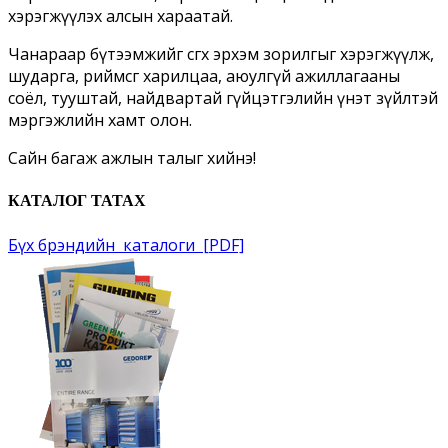
хэрэгжүүлэх алсын хараатай.
Чанараар бүтээмжийг өсгөх эрхэм зорилгыг хэрэгжүүлж,
шударга, өөриймсөг харилцаа, аюулгүй ажиллагааны
соёл, тууштай, найдвартай гүйцэтгэлийн үнэт зүйлтэй
мэргэжлийн хамт олон.
Сайн багаж ажлын талыг хийнэ!
КАТАЛОГ ТАТАХ
Бүх брэндийн каталоги [PDF]