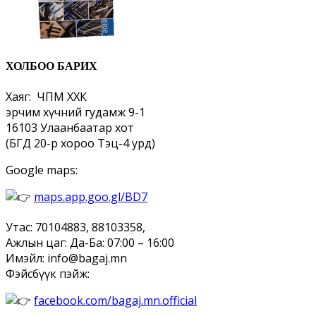
ХОЛБОО БАРИХ
Хаяг: ЧПМ ХХК
эрчим хүчний гудамж 9-1
16103 Улаанбаатар хот
(БГД 20-р хороо Тэц-4 урд)
Google maps:
maps.app.goo.gl/BD7
Утас: 70104883, 88103358,
Ажлын цаг: Да-Ба: 07:00 – 16:00
Имэйл: info@bagaj.mn
Фэйсбүүк пэйж:
facebook.com/bagaj.mn.official