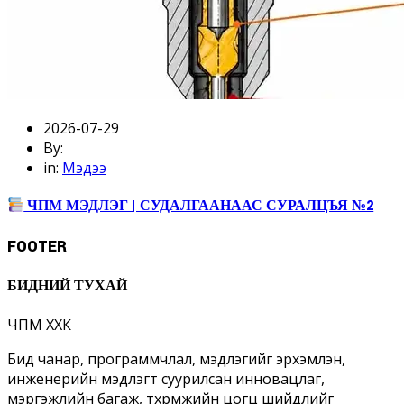
2026-07-29
By:
in:
Мэдээ
ЧПМ МЭДЛЭГ | СУДАЛГААНААС СУРАЛЦЪЯ №2
FOOTER
БИДНИЙ ТУХАЙ
ЧПМ ХХК
Бид чанар, программчлал, мэдлэгийг эрхэмлэн,
инженерийн мэдлэгт суурилсан инновацлаг,
мэргэжлийн багаж, төхөөрөмжийн цогц шийдлийг