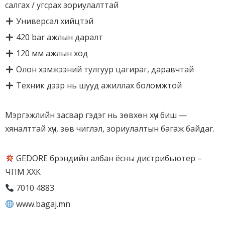
салгах / угсрах зориулалттай
Универсал хийцтэй
420 bar ажлын даралт
120 мм ажлын ход
Олон хэмжээний тулгуур цагираг, даравчтай
Техник дээр нь шууд ажиллах боломжтой
Мэргэжлийн засвар гэдэг нь зөвхөн хүч биш —
хяналттай хүч, зөв чиглэл, зориулалтын багаж байдаг.
GEDORE брэндийн албан ёсны дистрибьютер –
ЧПМ ХХК
7010 4883
www.bagaj.mn