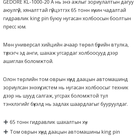
GEDORE KL-1000-20 A нь энэ ажлыг зориулалтын дагуу
аюулгүй, хяналттай гүйцэтгэх 65 тонн хүчин чадалтай
гидравлик king pin буюу нугасан холбоосын боолтын
пресс юм.
Мөн универсал хийцийн ачаар төрөл бүрийн втулка,
түлхэгч эд анги, шахаж угсардаг холбоосууд дээр
ашиглах боломжтой.
Олон төрлийн том оврын хүнд даацын автомашинд
зориулсан энэхүү систем нь нугасан холбоосыг техник
дээр нь шууд салгаж, угсрах боломжтой тул
тэнхлэгийг бүхэлд нь задлах шаардлагыг бууруулдаг.
65 тонн гидравлик шахалтын хүч
Том оврын хүнд даацын автомашины king pin