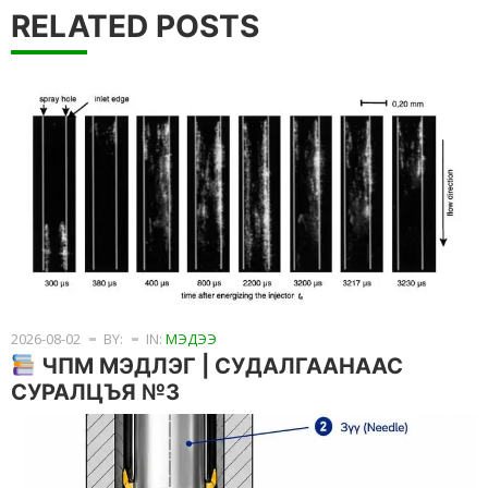
RELATED POSTS
2026-08-02
BY:
IN:
МЭДЭЭ
ЧПМ МЭДЛЭГ | СУДАЛГААНААС
СУРАЛЦЪЯ №3