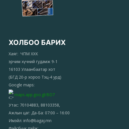
ХОЛБОО БАРИХ
Хаяг: ЧПМ ХХК
эрчим хүчний гудамж 9-1
16103 Улаанбаатар хот
(БГД 20-р хороо Тэц-4 урд)
Google maps:
maps.app.goo.gl/BD7
Утас: 70104883, 88103358,
Ажлын цаг: Да-Ба: 07:00 – 16:00
Имэйл: info@bagaj.mn
Фэйсбүүк пэйж: