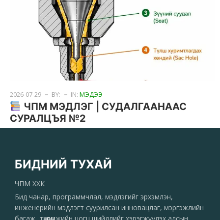
2026-07-29
BY:
IN:
МЭДЭЭ
ЧПМ МЭДЛЭГ | СУДАЛГААНААС
СУРАЛЦЪЯ №2
БИДНИЙ ТУХАЙ
ЧПМ ХХК
Бид чанар, программчлал, мэдлэгийг эрхэмлэн,
инженерийн мэдлэгт суурилсан инновацлаг, мэргэжлийн
багаж, төхөөрөмжийн цогц шийдлийг хэрэгжүүлэх алсын