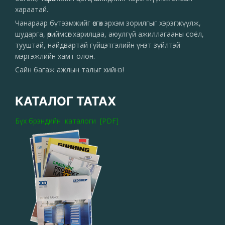
хараатай.
Чанараар бүтээмжийг өсгөх эрхэм зорилгыг хэрэгжүүлж,
шударга, өөриймсөг харилцаа, аюулгүй ажиллагааны соёл,
тууштай, найдвартай гүйцэтгэлийн үнэт зүйлтэй
мэргэжлийн хамт олон.
Сайн багаж ажлын талыг хийнэ!
КАТАЛОГ ТАТАХ
Бүх брэндийн каталоги [PDF]