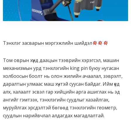
Тэнхлэг засварын мэргэжлийн шийдэл
Том оврын хүнд даацын тээврийн хэрэгсэл, машин
механизмын урд тэнхлэгийн king pin буюу нугасан
холбоосын боолт нь олон жилийн ачаалал, зэврэлт,
даралтын улмаас маш хүчтэй суусан байдаг. Ийм үед
алх, халаалт эсвэл гар хийцийн арга ашиглах нь эд
ангийг гэмтээх, тэнхлэгийн суудлыг хазайлгах,
муруйлгах эрсдэлтэй бөгөөд тэнхлэгийн геометр,
суудлын нарийвчлал алдагдах магадлалтай.