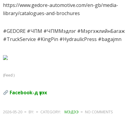
https://www.gedore-automotive.com/en-gb/media-
library/catalogues-and-brochures
#GEDORE #ЧПМ #ЧПММэдлэг #МэргэжлийнБагаж
#TruckService #KingPin #HydraulicPress #bagajmn
(Feed )
Facebook-д үзэх
2026-05-20
BY:
CATEGORY:
МЭДЭЭ
NO COMMENTS