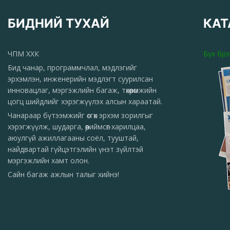
БИДНИЙ ТУХАЙ
КАТ
ЧПМ ХХК
Бүх бр
Бид чанар, программчлал, мэдлэгийг
эрхэмлэн, инженерийн мэдлэгт суурилсан
инновацлаг, мэргэжлийн багаж, төхөөрөмжийн
цогц шийдлийг хэрэгжүүлэх алсын хараатай.
Чанараар бүтээмжийг өсгөх эрхэм зорилгыг
хэрэгжүүлж, шударга, өөриймсөг харилцаа,
аюулгүй ажиллагааны соёл, тууштай,
найдвартай гүйцэтгэлийн үнэт зүйлтэй
мэргэжлийн хамт олон.
Сайн багаж ажлын талыг хийнэ!