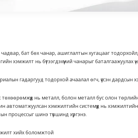
чадвар, бат бөх чанар, ашиглалтын хугацааг тодорхойлдог
агийн хэмжилт нь бүтээгдэхүүний чанарыг баталгаажуулах ү
алын гадаргууд тодорхой ачаалал өгч, үүссэн дардсын хэ
 төхөөрөмжүүд нь металл, болон металл бус олон төрли
н автоматжуулсан хэмжилтийн системүүд нь хэмжилтийн х
ын процессыг шинэ түвшинд хүргэнэ.
эмжилт хийх боломжтой