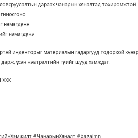
 боловсруулалтын дараах чанарын хяналтад тохиромжтой
огиносгоно
 нэмэгдүүлнэ
ийг нэмэгдүүлнэ
ртэй инденторыг материалын гадаргууд тодорхой хүчээр 
дарж, үүссэн нэвтрэлтийн гүнийг шууд хэмждэг.
 ХХК
ийнХэмжилт #ЧанарынХяналт #bagajmn