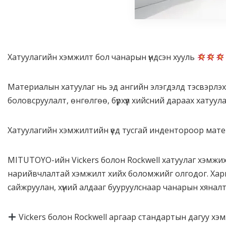
Хатуулагийн хэмжилт бол чанарын үндсэн хууль
Материалын хатуулаг нь эд ангийн элэгдэлд тэсвэрлэх 
боловсруулалт, өнгөлгөө, бүрхүүл хийсний дараах хатуул
Хатуулагийн хэмжилтийн үед тусгай индентороор матери
MITUTOYO-ийн Vickers болон Rockwell хатуулаг хэмжих
нарийвчлалтай хэмжилт хийх боломжийг олгодог. Хари
сайжруулан, хүний алдааг бууруулснаар чанарын хяналт
Vickers болон Rockwell аргаар стандартын дагуу х