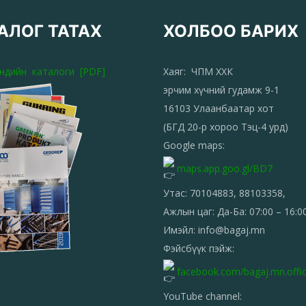
АЛОГ ТАТАХ
ХОЛБОО БАРИХ
эндийн каталоги [PDF]
Хаяг: ЧПМ ХХК
эрчим хүчний гудамж 9-1
16103 Улаанбаатар хот
(БГД 20-р хороо Тэц-4 урд)
Google maps:
maps.app.goo.gl/BD7
Утас: 70104883, 88103358,
Ажлын цаг: Да-Ба: 07:00 – 16:0
Имэйл: info@bagaj.mn
Фэйсбүүк пэйж:
facebook.com/bagaj.mn.offic
YouTube channel: