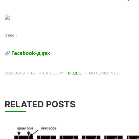
(Feed )
Facebook-д үзэх
2026-06-09
BY:
CATEGORY:
МЭДЭЭ
NO COMMENTS
RELATED POSTS