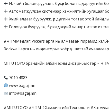
Илчийн боловсруулалт, бүрхүүл болон гадаргуугийн
Автоматжуулсан системээр хэмжилтийн хугацааг б
Хүний алдааг бууруулж, үр дүнгийн тогтвортой байдлыг
Гологдол бууруулж, бүтээгдэхүүний чанарт итгэх итгэл
#ЧПММэдлэг: Vickers арга нь алмаазан пирамид хэлбэ
Rockwell арга нь инденторыг хоёр үе шаттай ачааллаар 
MITUTOYO брэндийн албан ёсны дистрибьютер – ЧПМ
7010 4883
www.bagaj.mn
info@bagaj.mn
#MITUTOYO #ЧПМ #ХэмжилтийнТехнологи #Хатуулаг