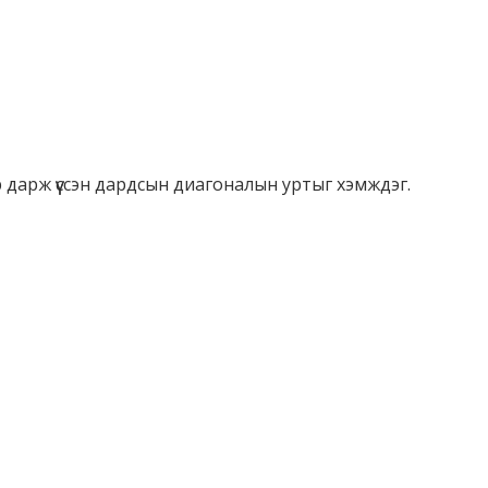
дарж үүссэн дардсын диагоналын уртыг хэмждэг.