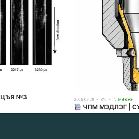
ЛЦЪЯ №3
2026-07-29
BY:
IN:
МЭДЭЭ
ЧПМ МЭДЛЭГ | 