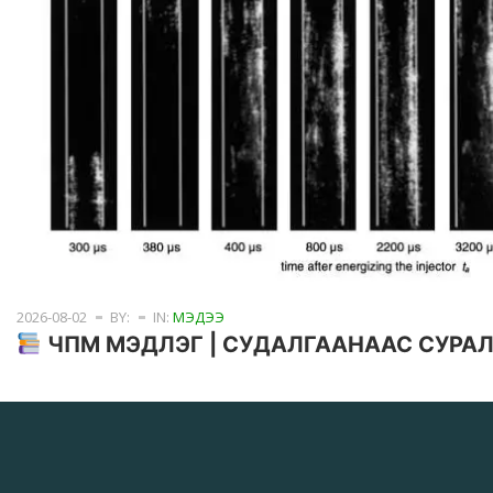
2026-08-02
BY:
IN:
МЭДЭЭ
ЧПМ МЭДЛЭГ | СУДАЛГААНААС СУРА