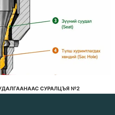
СУДАЛГААНААС СУРАЛЦЪЯ №2