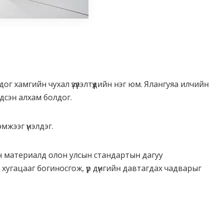
 хамгийн чухал үзүүлэлтүүдийн нэг юм. Ялангуяа илчийн
ндсэн алхам болдог.
мжээг үнэлдэг.
йн материалд олон улсын стандартын дагуу
угацааг богиносгож, үр дүнгийн давтагдах чадварыг