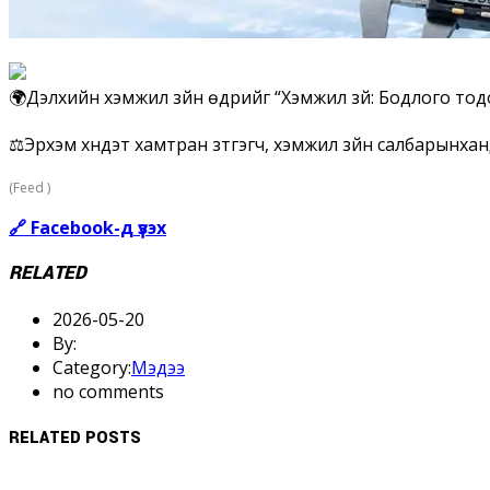
🌍Дэлхийн хэмжил зүйн өдрийг “Хэмжил зүй: Бодлого тод
⚖️Эрхэм хүндэт хамтран зүтгэгч, хэмжил зүйн салбарынха
(Feed )
🔗 Facebook-д үзэх
RELATED
2026-05-20
By:
Category:
Мэдээ
no comments
RELATED POSTS