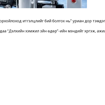
орхойлоход итгэлцлийг бий болгох нь” уриан дор тэмдэгл
ндаа “Дэлхийн хэмжил зүйн өдөр”-ийн мэндийг хүргэж, ажил