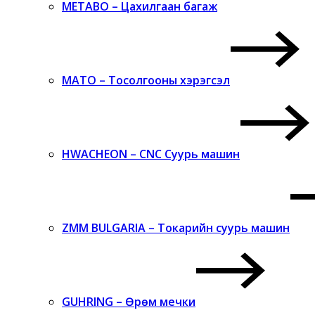
METABO – Цахилгаан багаж
MATO – Тосолгооны хэрэгсэл
HWACHEON – CNC Суурь машин
ZMM BULGARIA – Токарийн суурь машин
GUHRING – Өрөм мечки