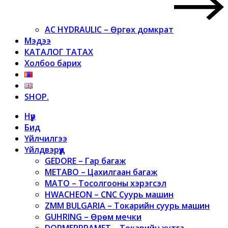
AC HYDRAULIC – Өргөх домкрат
Мэдээ
КАТАЛОГ ТАТАХ
Холбоо барих
SHOP.
Нүүр
Бид
Үйлчилгээ
Үйлдвэрүүд
GEDORE – Гар багаж
METABO – Цахилгаан багаж
MATO – Тосолгооны хэрэгсэл
HWACHEON – CNC Суурь машин
ZMM BULGARIA – Токарийн суурь машин
GUHRING – Өрөм мечки
DORMERPRAMET – Токарийн хутга