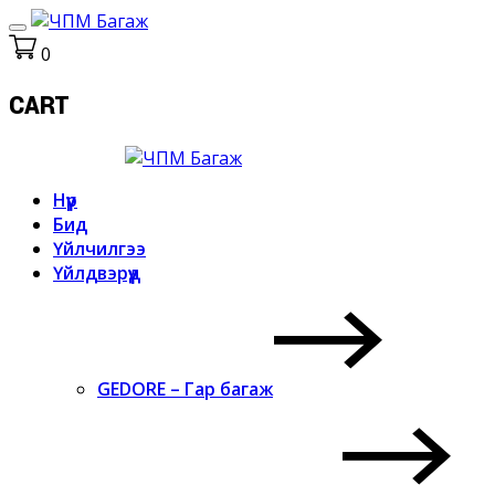
0
CART
Нүүр
Бид
Үйлчилгээ
Үйлдвэрүүд
GEDORE – Гар багаж