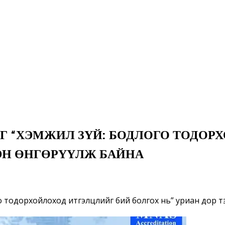
Г “ХЭМЖИЛ ЗҮЙ: БОДЛОГО ТОДОР
ЛЭН ӨНГӨРҮҮЛЖ БАЙНА
о тодорхойлоход итгэлцлийг бий болгох нь” уриан дор тэ