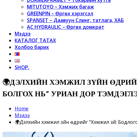
MITUTOYO – Хэмжих багаж
GREENPIN – Өргөх хэрэгсэл
SPANSET – Даавуун Слинг, татлага, ХАБ
AC HYDRAULIC – Өргөх домкрат
Мэдээ
КАТАЛОГ ТАТАХ
Холбоо барих
SHOP.
🌍ДЭЛХИЙН ХЭМЖИЛ ЗҮЙН ӨДРИЙ
БОЛГОХ НЬ” УРИАН ДОР ТЭМДЭГ
Home
Мэдээ
🌍Дэлхийн хэмжил зүйн өдрийг “Хэмжил зүй: Бодлог