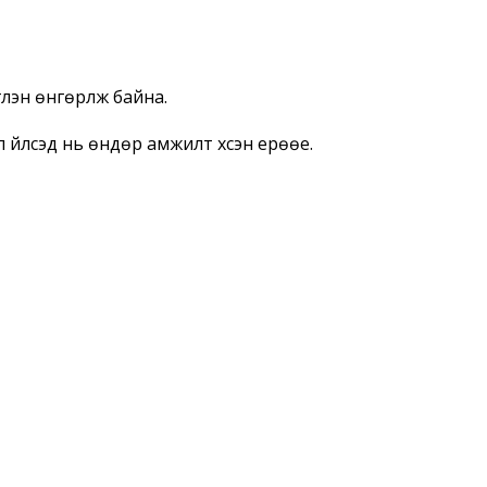
эн өнгөрүүлж байна.
 үйлсэд нь өндөр амжилт хүсэн ерөөе.