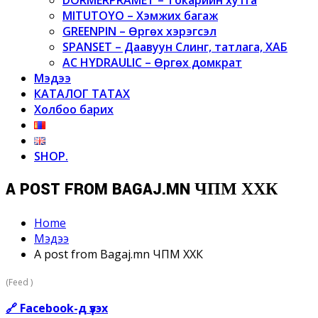
MITUTOYO – Хэмжих багаж
GREENPIN – Өргөх хэрэгсэл
SPANSET – Даавуун Слинг, татлага, ХАБ
AC HYDRAULIC – Өргөх домкрат
Мэдээ
КАТАЛОГ ТАТАХ
Холбоо барих
SHOP.
A POST FROM BAGAJ.MN ЧПМ ХХК
Home
Мэдээ
A post from Bagaj.mn ЧПМ ХХК
(Feed )
🔗 Facebook-д үзэх