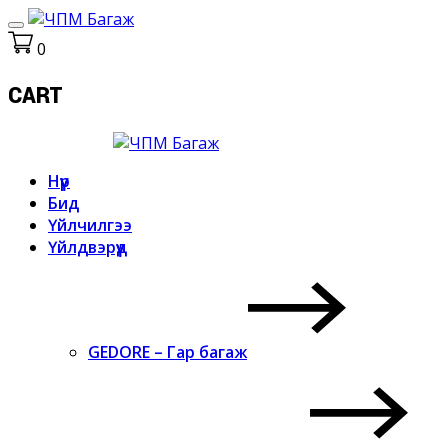
0
CART
Нүүр
Бид
Үйлчилгээ
Үйлдвэрүүд
GEDORE – Гар багаж