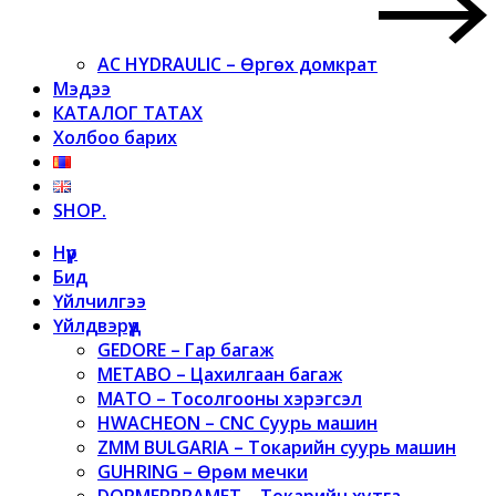
AC HYDRAULIC – Өргөх домкрат
Мэдээ
КАТАЛОГ ТАТАХ
Холбоо барих
SHOP.
Нүүр
Бид
Үйлчилгээ
Үйлдвэрүүд
GEDORE – Гар багаж
METABO – Цахилгаан багаж
MATO – Тосолгооны хэрэгсэл
HWACHEON – CNC Суурь машин
ZMM BULGARIA – Токарийн суурь машин
GUHRING – Өрөм мечки
DORMERPRAMET – Токарийн хутга