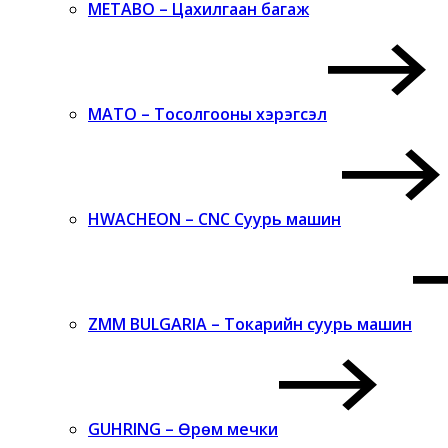
METABO – Цахилгаан багаж
MATO – Тосолгооны хэрэгсэл
HWACHEON – CNC Суурь машин
ZMM BULGARIA – Токарийн суурь машин
GUHRING – Өрөм мечки