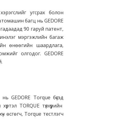
хэрэгслийг угсрах болон
 Автомашин багц нь GEDORE
гадаадад 90 гаруй патент,
 шинэлэг мэргэжлийн багаж
лийн өнөөгийн шаардлага,
ломжийг олгодог. GEDORE
й.
 нь GEDORE Torque бүсэд
 хүртэл TORQUE түлхүүрийн
хүч өсгөгч, Torque тестлэгч