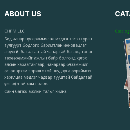
ABOUT US
CAT
CHPM LLC
Catalog
Бид чанар программчлал мэдлэг гэсэн гурав
тулгуурт бодлого баримтлан инновацлаг
аюулгүй баталгаатай чанартай багаж, тоног
төхөөрөмжийг ажлын байр болгонд хүргэх
алсын хараатайгаар, чанараар бүтээмжийг
өсгөх эрхэм зорилготой, шударга өөриймсөг
харилцаа мэдлэг чадвар тууштай байдалтай
үнэт зүйлтэй хамт олон.
Сайн багаж ажлын талыг хийнэ.