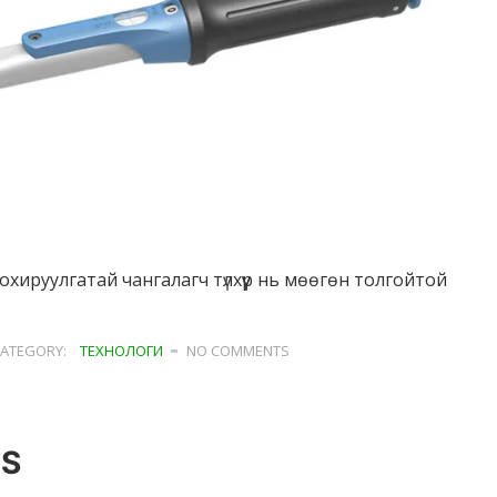
ируулгатай чангалагч түлхүүр нь мөөгөн толгойтой
ATEGORY:
ТЕХНОЛОГИ
NO COMMENTS
TS