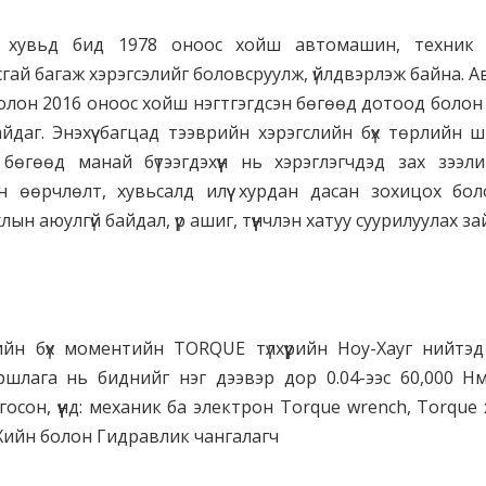
ийн хувьд бид 1978 оноос хойш автомашин, техник 
сгай багаж хэрэгсэлийг боловсруулж, үйлдвэрлэж байна.
олон 2016 оноос хойш нэгтгэгдсэн бөгөөд дотоод болон 
йдаг. Энэхүү багцад тээврийн хэрэгслийн бүх төрлийн
 бөгөөд манай бүтээгдэхүүн нь хэрэглэгчдэд зах зээ
ын өөрчлөлт, хувьсалд илүү хурдан дасан зохицох бо
ын аюулгүй байдал, үр ашиг, түүнчлэн хатуу суурилуулах за
йн бүх моментийн TORQUE түлхүүрийн Ноу-Хауг нийтэд
туршлага нь биднийг нэг дээвэр дор 0.04-ээс 60,000 Нм
госон, үүнд: механик ба электрон Torque wrench, Torque 
Хийн болон Гидравлик чангалагч