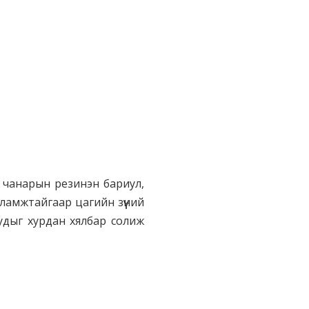
 чанарын резинэн бариул,
сламжтайгаар цагийн зүүний
удыг хурдан хялбар солиж