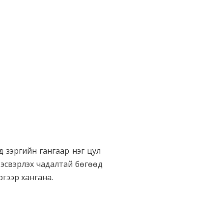
д зэргийн гангаар нэг цул
тэсвэрлэх чадалтай бөгөөд
гээр хангана.