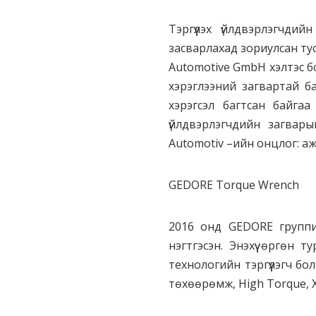
Тэргүүлэх үйлдвэрлэгчд
засварлахад зориулсан ту
Automotive GmbH хэлтэс б
хэрэглээний загвартай ба
хэрэгсэл багтсан байгаа
үйлдвэрлэгчдийн загвар
Automotiv –ийн онцлог: ажл
GEDORE Torque Wrench
2016 онд GEDORE группи
нэгтгэсэн. Энэхүү өргөн 
технологийн тэргүүлэгч бол
төхөөрөмж, High Torque, 