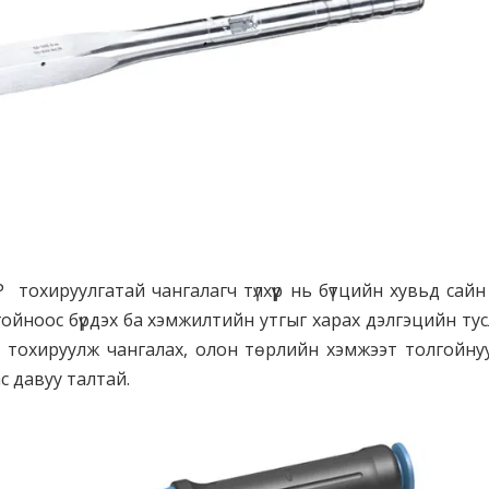
Р
охируулгатай чангалагч түлхүүр нь бүтцийн хувьд сайн
толгойноос бүрдэх ба хэмжилтийн утгыг харах дэлгэцийн ту
н тохируулж чангалах, олон төрлийн хэмжээт толгойну
с давуу талтай.