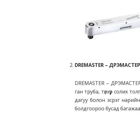
DREMASTER – ДРЭМАСТЕ
DREMASTER – ДРЭМАСТЕР т
ган труба, түлхүүр солих 
дагуу болон эсрэг нарий
болдгоороо бусад багажаа