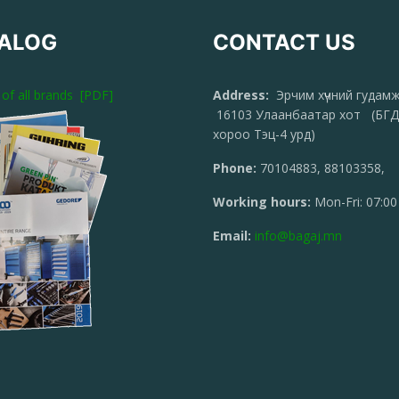
ALOG
CONTACT US
 of all brands [PDF]
Address:
Эрчим хүчний гудам
16103 Улаанбаатар хот (БГД
хороо Тэц-4 урд)
Phone:
70104883, 88103358,
Working hours:
Mon-Fri: 07:00
Email:
info@bagaj.mn