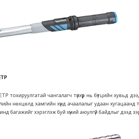
ЕТР
охируулгатай чангалагч түлхүүр нь бүтцийн хувьд дээ
элийн нөхцөлд хамгийн хүнд ачаалалыг удаан хугацаанд 
д багажийг хэрэглэж буй хүний аюулгүй байдлыг дээд зэр