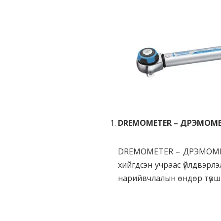
DREMOMETER – ДРЭМОМ
DREMOMETER – ДРЭМОМЕТР т
хийгдсэн учраас үйлдвэрл
нарийвчлалын өндөр түвшин