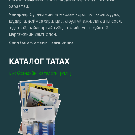
хараатай.
Чанараар бүтээмжийг өсгөх эрхэм зорилгыг хэрэгжүүлж,
шударга, өөриймсөг харилцаа, аюулгүй ажиллагааны соёл,
тууштай, найдвартай гүйцэтгэлийн үнэт зүйлтэй
мэргэжлийн хамт олон.
Сайн багаж ажлын талыг хийнэ!
КАТАЛОГ ТАТАХ
Бүх брэндийн каталоги [PDF]