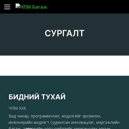
СУРГАЛТ
БИДНИЙ ТУХАЙ
ЧПМ ХХК
Бид чанар, программчлал, мэдлэгийг эрхэмлэн,
инженерийн мэдлэгт суурилсан инновацлаг, мэргэжлийн
багаж, төхөөрөмжийн цогц шийдлийг хэрэгжүүлэх алсын