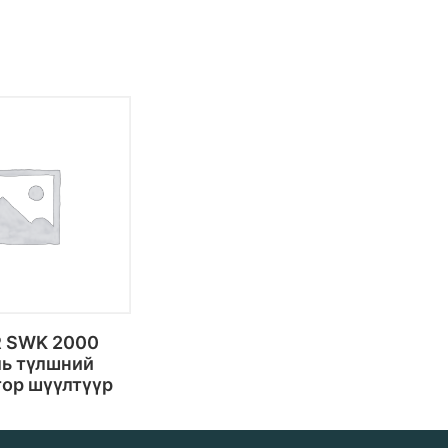
 SWK 2000
ль түлшний
тор шүүлтүүр