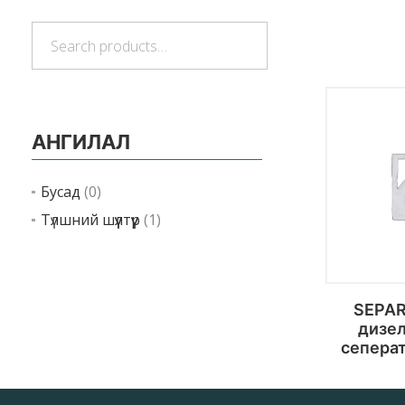
Search
Search
for:
АНГИЛАЛ
Бусад
(0)
Түлшний шүүлтүүр
(1)
SEPAR
дизе
сепера