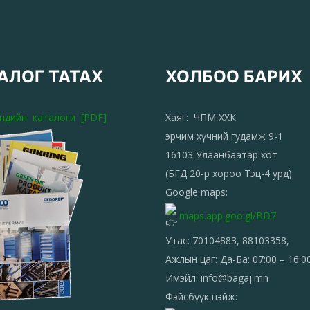
ш үргэжлүүлэх
АЛОГ ТАТАХ
ХОЛБОО БАРИХ
эндийн каталоги [PDF]
Хаяг: ЧПМ ХХК
эрчим хүчний гудамж 9-1
16103 Улаанбаатар хот
(БГД 20-р хороо Тэц-4 урд)
Google maps:
maps.app.goo.gl/BD7
Утас: 70104883, 88103358,
Ажлын цаг: Да-Ба: 07:00 – 16:0
Имэйл: info@bagaj.mn
Фэйсбүүк пэйж: