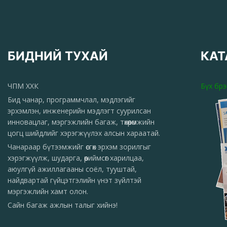
Цаа
БИДНИЙ ТУХАЙ
КАТ
ЧПМ ХХК
Бүх бр
Бид чанар, программчлал, мэдлэгийг
эрхэмлэн, инженерийн мэдлэгт суурилсан
инновацлаг, мэргэжлийн багаж, төхөөрөмжийн
цогц шийдлийг хэрэгжүүлэх алсын хараатай.
Чанараар бүтээмжийг өсгөх эрхэм зорилгыг
хэрэгжүүлж, шударга, өөриймсөг харилцаа,
аюулгүй ажиллагааны соёл, тууштай,
найдвартай гүйцэтгэлийн үнэт зүйлтэй
мэргэжлийн хамт олон.
Сайн багаж ажлын талыг хийнэ!