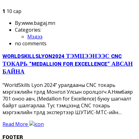
1
10 сар
By:www.bagaj.mn
Categories:
Мэдээ
no comments
WORLDSKILLSLYON2024 ТЭМЦЭЭНЭЭС CNC
ТОКАРЬ “MEDALLION FOR EXCELLENCE” АВСАН
БАЙНА
“WorldSkills Lyon 2024” уралдааны CNC токарь
мэргэжлийн төрөлд Монгол Улсын оролцогч А.Нямбаяр
701 оноо авч, (Medallion for Excellence) буюу шагналт
байрт шалгарлаа. Тус тэмцээнд CNC токарь
мэргэжлийн төрөлд экспертээр ШУТИС-МТС-ийн…
Read More
FOOTER