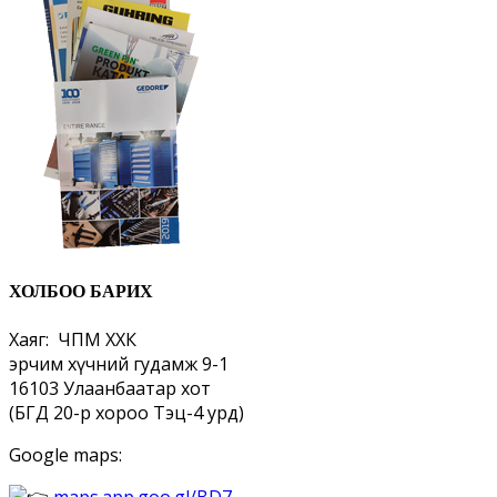
ХОЛБОО БАРИХ
Хаяг: ЧПМ ХХК
эрчим хүчний гудамж 9-1
16103 Улаанбаатар хот
(БГД 20-р хороо Тэц-4 урд)
Google maps: