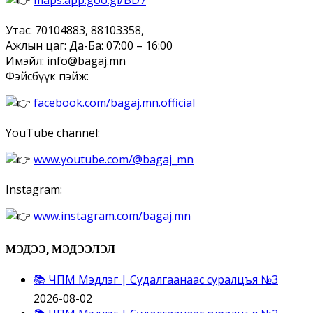
maps.app.goo.gl/BD7
Утас: 70104883, 88103358,
Ажлын цаг: Да-Ба: 07:00 – 16:00
Имэйл: info@bagaj.mn
Фэйсбүүк пэйж:
facebook.com/bagaj.mn.official
YouTube channel:
www.youtube.com/@bagaj_mn
Instagram:
www.instagram.com/bagaj.mn
МЭДЭЭ, МЭДЭЭЛЭЛ
📚 ЧПМ Мэдлэг | Судалгаанаас суралцъя №3
2026-08-02