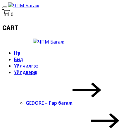
0
CART
Нүүр
Бид
Үйлчилгээ
Үйлдвэрүүд
GEDORE – Гар багаж