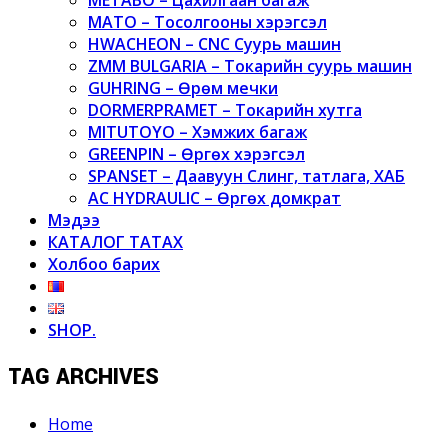
MATO – Тосолгооны хэрэгсэл
HWACHEON – CNC Суурь машин
ZMM BULGARIA – Токарийн суурь машин
GUHRING – Өрөм мечки
DORMERPRAMET – Токарийн хутга
MITUTOYO – Хэмжих багаж
GREENPIN – Өргөх хэрэгсэл
SPANSET – Даавуун Слинг, татлага, ХАБ
AC HYDRAULIC – Өргөх домкрат
Мэдээ
КАТАЛОГ ТАТАХ
Холбоо барих
SHOP.
TAG ARCHIVES
Home