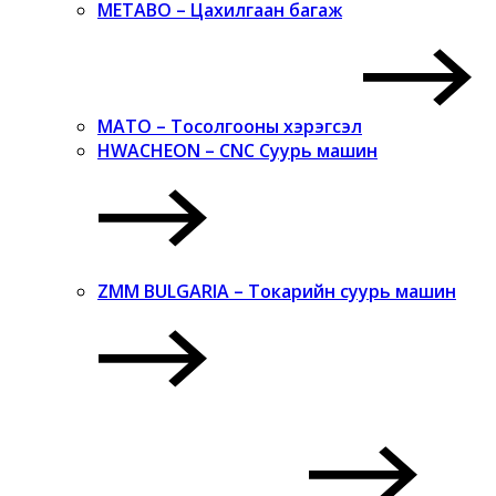
METABO – Цахилгаан багаж
MATO – Тосолгооны хэрэгсэл
HWACHEON – CNC Суурь машин
ZMM BULGARIA – Токарийн суурь машин