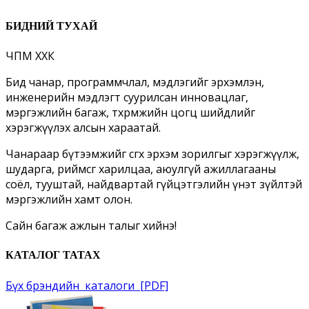
БИДНИЙ ТУХАЙ
ЧПМ ХХК
Бид чанар, программчлал, мэдлэгийг эрхэмлэн,
инженерийн мэдлэгт суурилсан инновацлаг,
мэргэжлийн багаж, төхөөрөмжийн цогц шийдлийг
хэрэгжүүлэх алсын хараатай.
Чанараар бүтээмжийг өсгөх эрхэм зорилгыг хэрэгжүүлж,
шударга, өөриймсөг харилцаа, аюулгүй ажиллагааны
соёл, тууштай, найдвартай гүйцэтгэлийн үнэт зүйлтэй
мэргэжлийн хамт олон.
Сайн багаж ажлын талыг хийнэ!
КАТАЛОГ ТАТАХ
Бүх брэндийн каталоги [PDF]