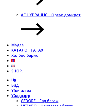
AC HYDRAULIC – Өргөх домкрат
Мэдээ
КАТАЛОГ ТАТАХ
Холбоо барих
SHOP.
Нүүр
Бид
Үйлчилгээ
Үйлдвэрүүд
GEDORE – Гар багаж
METABO – Цахилгаан багаж