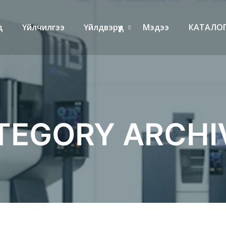
д
Үйлчилгээ
Үйлдвэрүүд
Мэдээ
КАТАЛОГ
TEGORY ARCHI