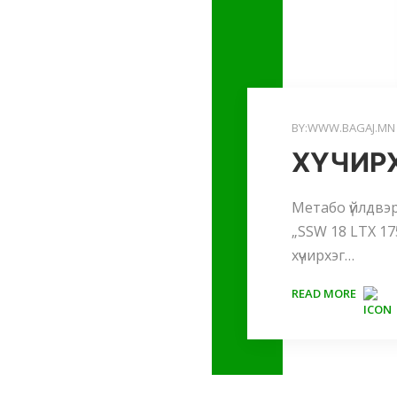
BY:WWW.BAGAJ.MN
ХҮЧИР
Метабо үйлдвэр
„SSW 18 LTX 17
хүчирхэг…
READ MORE