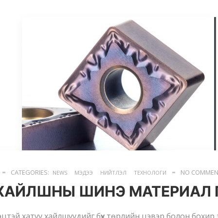
CATEGORIES:
NO COMMEN
NEWS
МЭДЭЭ
НИЙТЛЭЛ
ТЕХНОЛОГИ
 ХАЙЛШНЫ ШИНЭ МАТЕРИАЛ 
эцтэй хатуу хайлшуудийг бүх төрлийн цэвэр болон бохир