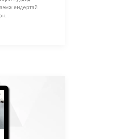
тээмж өндөртэй
гөн…