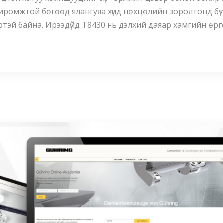
иромжтой бөгөөд ялангуяа хүнд нөхцөлийн зоролтонд бү
ртэй байна. Ирээдүйд T8430 нь дэлхий даяар хамгийн өр