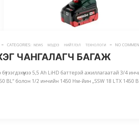
CATEGORIES:
NO COMMEN
NEWS
МЭДЭЭ
НИЙТЛЭЛ
ТЕХНОЛОГИ
ХЭГ ЧАНГАЛАГЧ БАГАЖ
 бүтээгдэхүүнээ 5,5 Ah LiHD баттерэй ажиллагаатай 3/4 и
50 BL“ болон 1/2 инчийн 1450 Нм-йин „SSW 18 LTX 1450 B