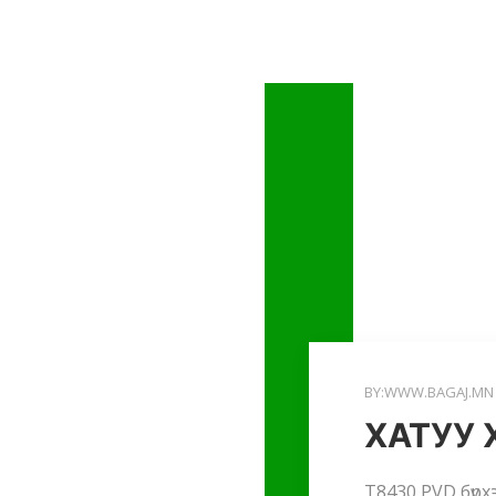
BY:WWW.BAGAJ.MN
ХАТУУ
T8430 PVD бүрх