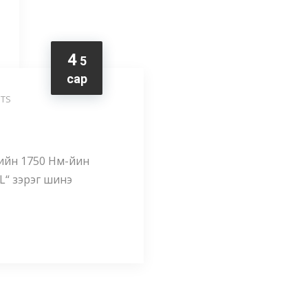
4
5
сар
TS
нчийн 1750 Нм-йин
L“ зэрэг шинэ