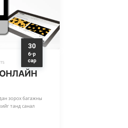
30
6-р
сар
TS
 ОНЛАЙН
гдан зорох багажны
жийг танд санал