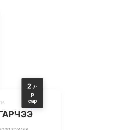
2
7-
р
сар
TS
ГАРЧЭЭ
 зоролтуудад