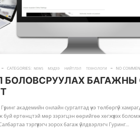
CATEGORIES:
NO COMMEN
NEWS
МЭДЭЭ
НИЙТЛЭЛ
ТЕХНОЛОГИ
Л БОЛОВСРУУЛАХ БАГАЖНЫ
ЛТ
 Гүринг академийн онлайн сургалтад үнэ төлбөргүй хамра
 буй ертөнцтэй мөр зэрэгцэн өөрийгөө хөгжүүлэх болом
Салбартаа тэргүүлэгч зорох багаж үйлдвэрлэгч Гуринг…