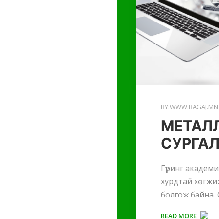
BY:WWW.BAGAJ.MN
МЕТАЛ
СУРГА
Гүринг академи
хурдтай хөгжиж
болгож байна. 
READ MORE