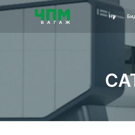
Нүүр
Би
CA