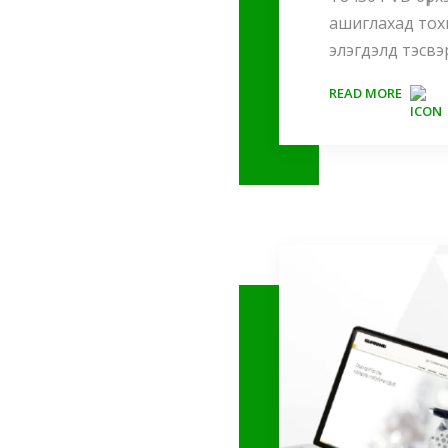
ашиглахад тох
элэгдэлд тэсвэ
READ MORE