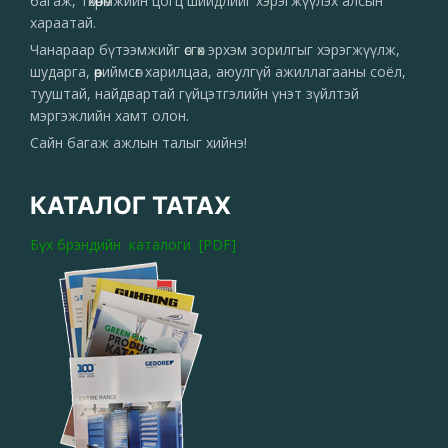
багаж, төхөөрөмжийн цогц шийдлийг хэрэгжүүлэх алсын
хараатай.
Чанараар бүтээмжийг өсгөх эрхэм зорилгыг хэрэгжүүлж,
шударга, өөриймсөг харилцаа, аюулгүй ажиллагааны соёл,
тууштай, найдвартай гүйцэтгэлийн үнэт зүйлтэй
мэргэжлийн хамт олон.
Сайн багаж ажлын талыг хийнэ!
КАТАЛОГ ТАТАХ
Бүх брэндийн каталоги [PDF]