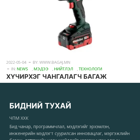
2022-05-04
BY: WWW.BAGAJ.MN
IN:
NEWS
,
МЭДЭЭ
,
НИЙТЛЭЛ
,
ТЕХНОЛОГИ
ХҮЧИРХЭГ ЧАНГАЛАГЧ БАГАЖ
БИДНИЙ ТУХАЙ
ЧПМ ХХК
Бид чанар, программчлал, мэдлэгийг эрхэмлэн,
инженерийн мэдлэгт суурилсан инновацлаг, мэргэжлийн