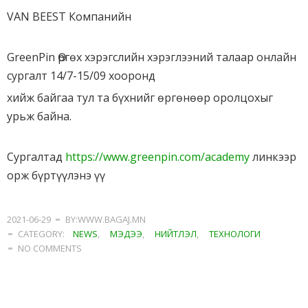
VAN BEEST Компанийн
GreenPin Өргөх хэрэгслийн хэрэглээний талаар онлайн
сургалт 14/7-15/09 хооронд
хийж байгаа тул та бүхнийг өргөнөөр оролцохыг
урьж байна.
Сургалтад
https://www.greenpin.com/academy
линкээр
орж бүртүүлэнэ үү
2021-06-29
BY:WWW.BAGAJ.MN
CATEGORY:
NEWS
,
МЭДЭЭ
,
НИЙТЛЭЛ
,
ТЕХНОЛОГИ
NO COMMENTS