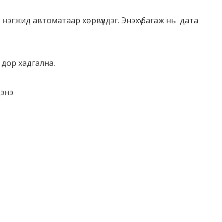
re нэгжид автоматаар хөрвүүлдэг. Энэхүү багаж нь дата
 дор хадгална.
дэнэ