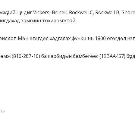
үүрийн үр дүнг Vickers, Brinell, Rockwell C, Rockwell B, Sho
шигдахад хамгийн тохиромжтой.
йлдог. Мөн өгөгдөл хадгалах функц нь 1800 өгөгдөл нэг
мж (810-287-10) ба карбидын бөмбөгөөс (19BAA457) бүр
TS