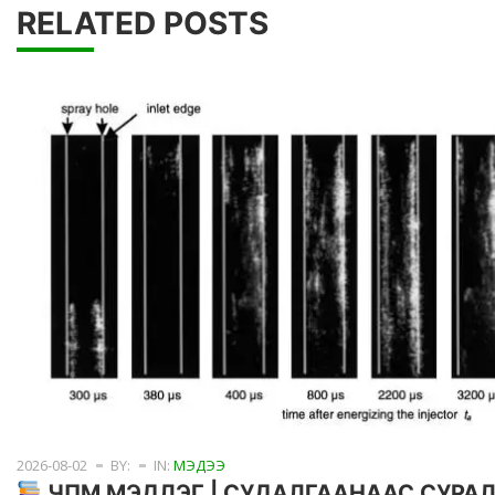
RELATED POSTS
2026-08-02
BY:
IN:
МЭДЭЭ
ЧПМ МЭДЛЭГ | СУДАЛГААНААС СУРА