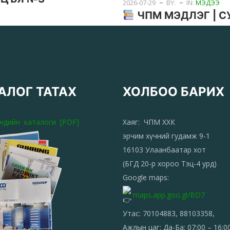
2026-07-29
BY:
IN:
МЭДЭЭ
ЧПМ МЭДЛЭГ | 
АЛОГ ТАТАХ
ХОЛБОО БАРИХ
эндийн каталоги [PDF]
Хаяг: ЧПМ ХХК
эрчим хүчний гудамж 9-1
16103 Улаанбаатар хот
(БГД 20-р хороо Тэц-4 урд)
Google maps:
maps.app.goo.gl/BD7
Утас: 70104883, 88103358,
Ажлын цаг: Да-Ба: 07:00 – 16:0