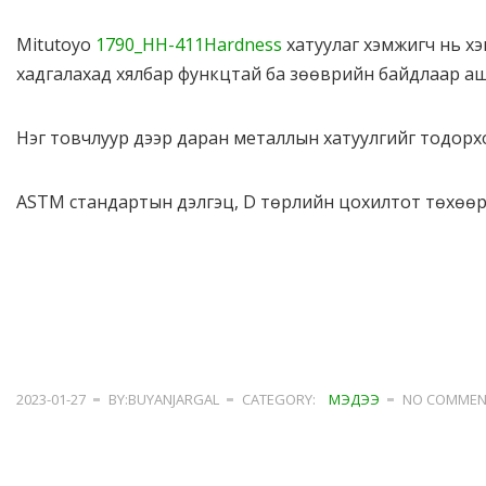
Mitutoyo
1790_HH-411Hardness
хатуулаг хэмжигч нь хэмж
хадгалахад хялбар функцтай ба зөөврийн байдлаар а
Нэг товчлуур дээр даран металлын хатуулгийг тодорхо
ASTM стандартын дэлгэц, D төрлийн цохилтот төхөөрө
2023-01-27
BY:BUYANJARGAL
CATEGORY:
МЭДЭЭ
NO COMMEN