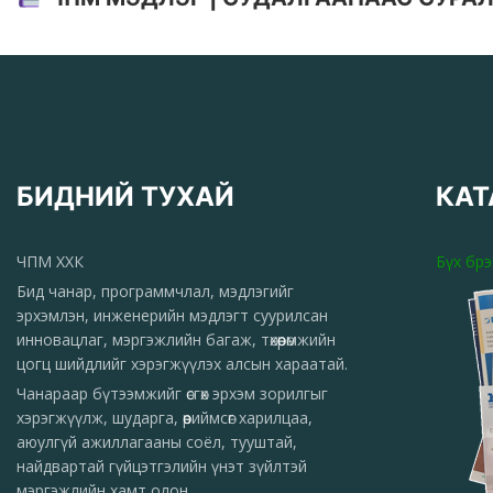
БИДНИЙ ТУХАЙ
КАТ
ЧПМ ХХК
Бүх бр
Бид чанар, программчлал, мэдлэгийг
эрхэмлэн, инженерийн мэдлэгт суурилсан
инновацлаг, мэргэжлийн багаж, төхөөрөмжийн
цогц шийдлийг хэрэгжүүлэх алсын хараатай.
Чанараар бүтээмжийг өсгөх эрхэм зорилгыг
хэрэгжүүлж, шударга, өөриймсөг харилцаа,
аюулгүй ажиллагааны соёл, тууштай,
найдвартай гүйцэтгэлийн үнэт зүйлтэй
мэргэжлийн хамт олон.