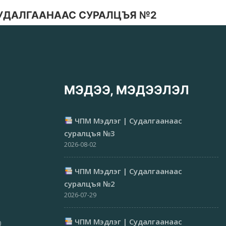
СУДАЛГААНААС СУРАЛЦЪЯ №2
МЭДЭЭ, МЭДЭЭЛЭЛ
ЧПМ Мэдлэг | Судалгаанаас
суралцъя №3
2026-08-02
ЧПМ Мэдлэг | Судалгаанаас
суралцъя №2
2026-07-29
ЧПМ Мэдлэг | Судалгаанаас
0